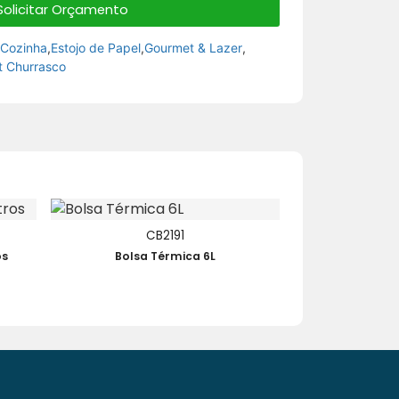
Solicitar Orçamento
,
Cozinha
,
Estojo de Papel
,
Gourmet & Lazer
,
t Churrasco
CB2191
os
Bolsa Térmica 6L