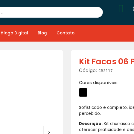
álogo Digital
Blog
Contato
Kit Facas 06
Código:
CB3117
Cores disponíveis
Sofisticado e completo, id
percebido.
Descrição:
Kit churrasco 
oferecer praticidade e de
›