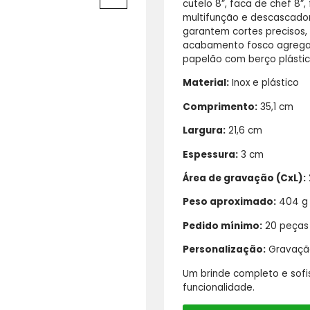
cutelo 8”, faca de chef 8”,
multifunção e descascador
garantem cortes precisos
acabamento fosco agrega
papelão com berço plástic
Material:
Inox e plástico
Comprimento:
35,1 cm
Largura:
21,6 cm
Espessura:
3 cm
Área de gravação (CxL):
Peso aproximado:
404 g
Pedido mínimo:
20 peças
Personalização:
Gravação
Um brinde completo e sofi
funcionalidade.