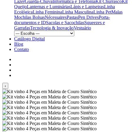
Lazer
Guarda-Chuva
Informática e Telefonia
Kit Churrasco
Kit
Queijo
Lanternas e Luminárias
Lápis e Lapiseiras
Linha
Ecológica
Linha Feminina
Linha Masculina
Linha Pet
Malas
Mochilas Bolsas
Nécessaires
Pastas
Pen Drives
Porta-
documentos e ID
Sacolas e Sacochilas
Squeezes e
Garrafas
Tecnologia & Inovação
Vestuário
Catálogo Digital
Blog
Contato
‹