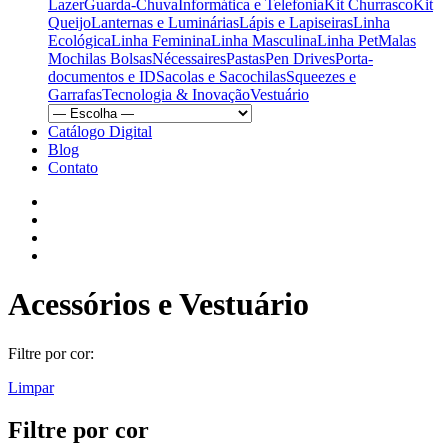
Lazer
Guarda-Chuva
Informática e Telefonia
Kit Churrasco
Kit
Queijo
Lanternas e Luminárias
Lápis e Lapiseiras
Linha
Ecológica
Linha Feminina
Linha Masculina
Linha Pet
Malas
Mochilas Bolsas
Nécessaires
Pastas
Pen Drives
Porta-
documentos e ID
Sacolas e Sacochilas
Squeezes e
Garrafas
Tecnologia & Inovação
Vestuário
Catálogo Digital
Blog
Contato
Acessórios e Vestuário
Filtre por cor:
Limpar
Filtre por cor