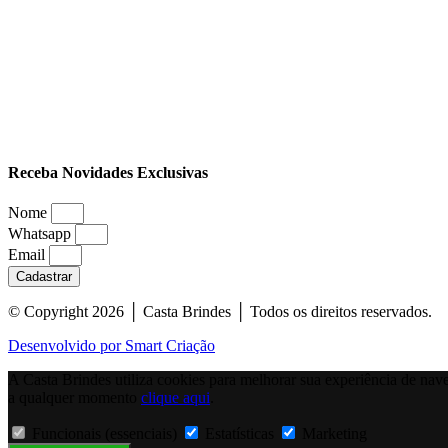
Receba Novidades Exclusivas
Nome
Whatsapp
Email
Cadastrar
© Copyright 2026 │ Casta Brindes │ Todos os direitos reservados.
Desenvolvido por Smart Criação
A Casta Brindes utiliza cookies para melhorar sua experiência de naveg
a qualquer momento
clique aqui
.
Funcionais (essenciais)
Estatísticas
Marketing