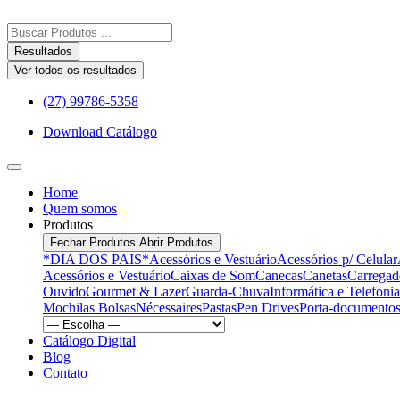
Ir
para
Pesquisar
o
...
Resultados
conteúdo
Ver todos os resultados
(27) 99786-5358
Download Catálogo
Home
Quem somos
Produtos
Fechar Produtos
Abrir Produtos
*DIA DOS PAIS*
Acessórios e Vestuário
Acessórios p/ Celular
Acessórios e Vestuário
Caixas de Som
Canecas
Canetas
Carregad
Ouvido
Gourmet & Lazer
Guarda-Chuva
Informática e Telefonia
Mochilas Bolsas
Nécessaires
Pastas
Pen Drives
Porta-documentos
Catálogo Digital
Blog
Contato