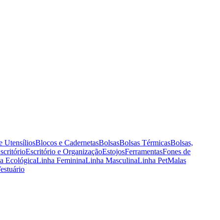
e Utensílios
Blocos e Cadernetas
Bolsas
Bolsas Térmicas
Bolsas,
scritório
Escritório e Organização
Estojos
Ferramentas
Fones de
a Ecológica
Linha Feminina
Linha Masculina
Linha Pet
Malas
estuário