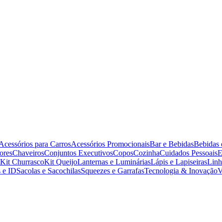
Acessórios para Carros
Acessórios Promocionais
Bar e Bebidas
Bebidas 
ores
Chaveiros
Conjuntos Executivos
Copos
Cozinha
Cuidados Pessoais
E
Kit Churrasco
Kit Queijo
Lanternas e Luminárias
Lápis e Lapiseiras
Linh
 e ID
Sacolas e Sacochilas
Squeezes e Garrafas
Tecnologia & Inovação
V