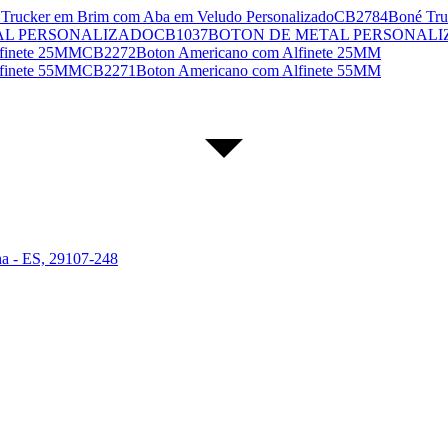
CB2784
Boné Tru
CB1037
BOTON DE METAL PERSONAL
CB2272
Boton Americano com Alfinete 25MM
CB2271
Boton Americano com Alfinete 55MM
ha - ES, 29107-248