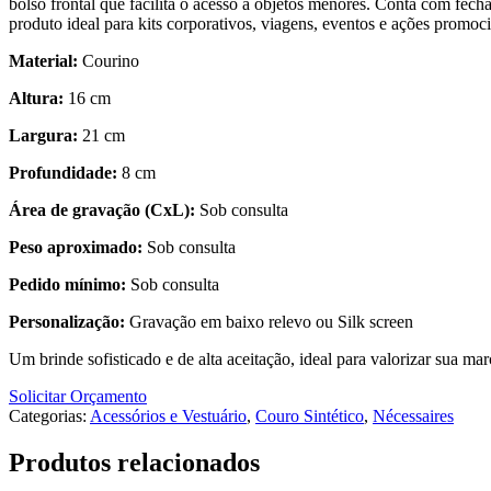
bolso frontal que facilita o acesso a objetos menores. Conta com fec
produto ideal para kits corporativos, viagens, eventos e ações promoci
Material:
Courino
Altura:
16 cm
Largura:
21 cm
Profundidade:
8 cm
Área de gravação (CxL):
Sob consulta
Peso aproximado:
Sob consulta
Pedido mínimo:
Sob consulta
Personalização:
Gravação em baixo relevo ou Silk screen
Um brinde sofisticado e de alta aceitação, ideal para valorizar sua ma
Solicitar Orçamento
Categorias:
Acessórios e Vestuário
,
Couro Sintético
,
Nécessaires
Produtos relacionados