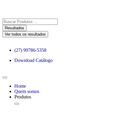
Resultados
Ver todos os resultados
(27) 99786-5358
Download Catálogo
Home
Quem somos
Produtos
*DIA DOS PAIS*
Acessórios e Vestuári
Bar e Bebidas
Bebidas e Utensílios
Bolsas, Acessórios e Vestuário
Caixas de Som