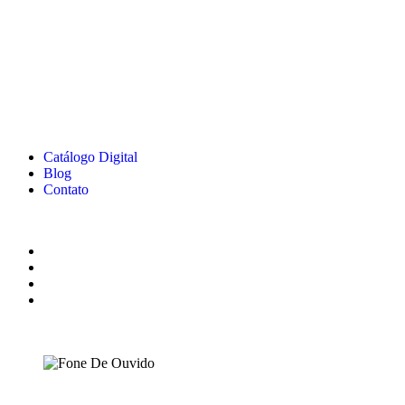
Chaveiros
Conjuntos Executivos
Escritório
Escritório e Organiza
Gourmet & Lazer
Guarda-Chuva
Lanternas e Luminárias
Lápis e Lapiseiras
Linha Pet
Malas Mochilas Bolsa
Porta-documentos e ID
Sacolas e Sacochilas
Catálogo Digital
Blog
Contato