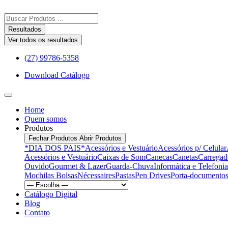
Ir
para
Pesquisar
o
...
Resultados
conteúdo
Ver todos os resultados
(27) 99786-5358
Download Catálogo
Home
Quem somos
Produtos
Fechar Produtos
Abrir Produtos
*DIA DOS PAIS*
Acessórios e Vestuário
Acessórios p/ Celular
Acessórios e Vestuário
Caixas de Som
Canecas
Canetas
Carregad
Ouvido
Gourmet & Lazer
Guarda-Chuva
Informática e Telefonia
Mochilas Bolsas
Nécessaires
Pastas
Pen Drives
Porta-documentos
Catálogo Digital
Blog
Contato