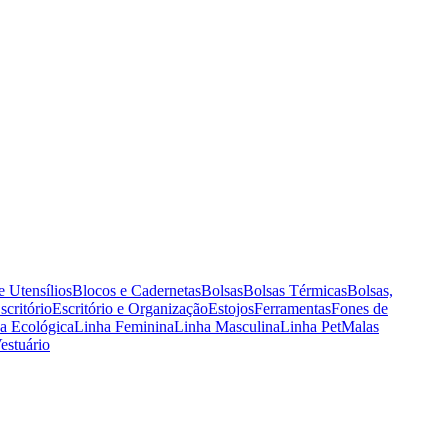
e Utensílios
Blocos e Cadernetas
Bolsas
Bolsas Térmicas
Bolsas,
scritório
Escritório e Organização
Estojos
Ferramentas
Fones de
a Ecológica
Linha Feminina
Linha Masculina
Linha Pet
Malas
estuário