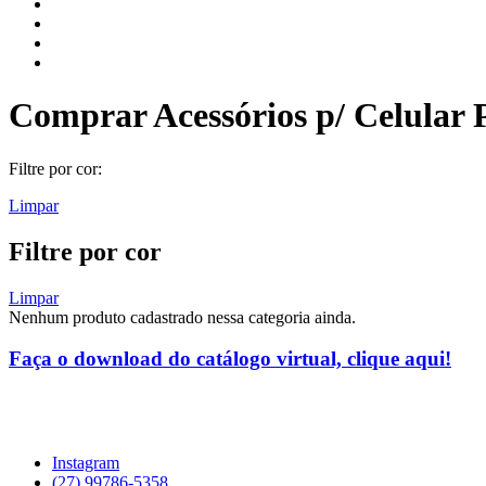
Comprar Acessórios p/ Celular P
Filtre por cor:
Limpar
Filtre por cor
Limpar
Nenhum produto cadastrado nessa categoria ainda.
Faça o download do catálogo virtual, clique aqui!
Instagram
(27) 99786-5358