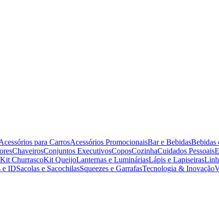
Acessórios para Carros
Acessórios Promocionais
Bar e Bebidas
Bebidas 
ores
Chaveiros
Conjuntos Executivos
Copos
Cozinha
Cuidados Pessoais
E
Kit Churrasco
Kit Queijo
Lanternas e Luminárias
Lápis e Lapiseiras
Linh
 e ID
Sacolas e Sacochilas
Squeezes e Garrafas
Tecnologia & Inovação
V