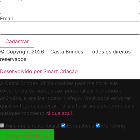
Email
Cadastrar
© Copyright 2026 │ Casta Brindes │ Todos os direitos
reservados.
Desenvolvido por Smart Criação
A Casta Brindes utiliza cookies para melhorar sua
experiência de navegação, personalizar conteúdo e
anúncios, e analisar nosso tráfego. Você pode escolher
quais categorias aceitar. Para alterar suas preferências a
qualquer momento
clique aqui
.
Funcionais (essenciais)
Estatísticas
Marketing
Salvar e Continuar