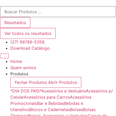
Ir
Pesquisar
para
...
o
conteúdo
Resultados
Ver todos os resultados
(27) 99786-5358
Download Catálogo
Home
Quem somos
Produtos
Fechar Produtos
Abrir Produtos
*DIA DOS PAIS*
Acessórios e Vestuário
Acessórios p/
Celular
Acessórios para Carros
Acessórios
Promocionais
Bar e Bebidas
Bebidas e
Utensílios
Blocos e Cadernetas
Bolsas
Bolsas
Térmicas
Bolsas, Acessórios e Vestuário
Caixas de