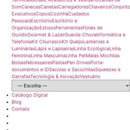
Som
Canecas
Canetas
Carregadores
Chaveiros
Conjunt
Executivos
Copos
Cozinha
Cuidados
Pessoais
Escritório
Escritório e
Organização
Estojos
Ferramentas
Fones de
Ouvido
Gourmet & Lazer
Guarda-Chuva
Informática e
Telefonia
Kit Churrasco
Kit Queijo
Lanternas e
Luminárias
Lápis e Lapiseiras
Linha Ecológica
Linha
Feminina
Linha Masculina
Linha Pet
Malas Mochilas
Bolsas
Nécessaires
Pastas
Pen Drives
Porta-
documentos e ID
Sacolas e Sacochilas
Squeezes e
Garrafas
Tecnologia & Inovação
Vestuário
Catálogo Digital
Blog
Contato