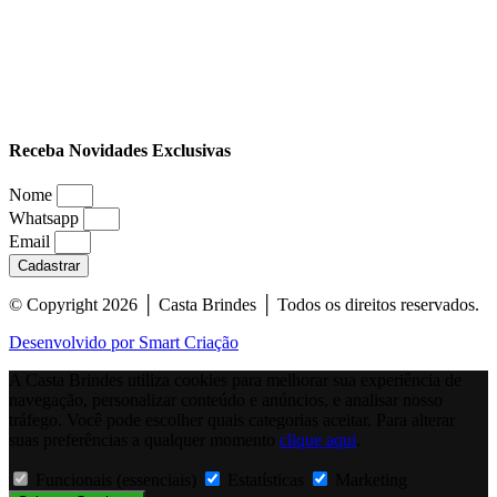
Receba Novidades Exclusivas
Nome
Whatsapp
Email
Cadastrar
© Copyright 2026 │ Casta Brindes │ Todos os direitos reservados.
Desenvolvido por Smart Criação
A Casta Brindes utiliza cookies para melhorar sua experiência de
navegação, personalizar conteúdo e anúncios, e analisar nosso
tráfego. Você pode escolher quais categorias aceitar. Para alterar
suas preferências a qualquer momento
clique aqui
.
Funcionais (essenciais)
Estatísticas
Marketing