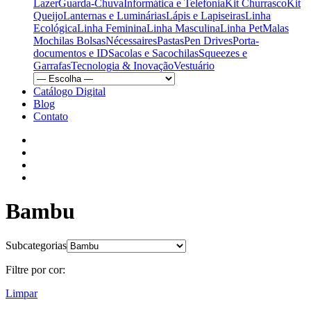
Lazer
Guarda-Chuva
Informática e Telefonia
Kit Churrasco
Kit
Queijo
Lanternas e Luminárias
Lápis e Lapiseiras
Linha
Ecológica
Linha Feminina
Linha Masculina
Linha Pet
Malas
Mochilas Bolsas
Nécessaires
Pastas
Pen Drives
Porta-
documentos e ID
Sacolas e Sacochilas
Squeezes e
Garrafas
Tecnologia & Inovação
Vestuário
Catálogo Digital
Blog
Contato
Bambu
Subcategorias
Filtre por cor:
Limpar