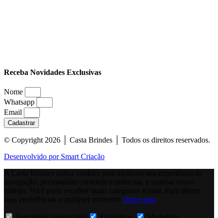
Receba Novidades Exclusivas
Nome
Whatsapp
Email
Cadastrar
© Copyright 2026 │ Casta Brindes │ Todos os direitos reservados.
Desenvolvido por Smart Criação
A Casta Brindes utiliza cookies para melhorar sua experiência de
navegação, personalizar conteúdo e anúncios, e analisar nosso
tráfego. Você pode escolher quais categorias aceitar. Para alterar
suas preferências a qualquer momento
clique aqui
.
Funcionais (essenciais)
Estatísticas
Marketing