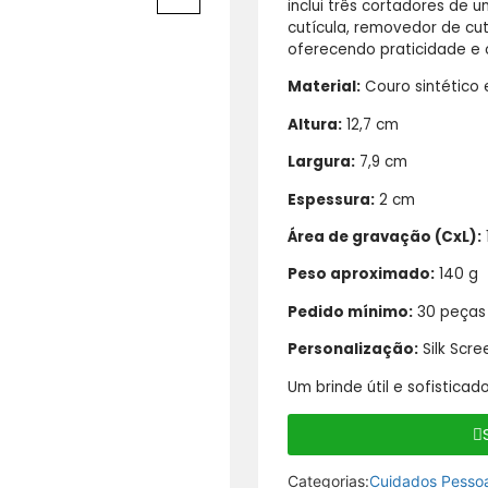
inclui três cortadores de u
cutícula, removedor de cut
oferecendo praticidade e 
Material:
Couro sintético 
Altura:
12,7 cm
Largura:
7,9 cm
Espessura:
2 cm
Área de gravação (CxL):
Peso aproximado:
140 g
Pedido mínimo:
30 peças
Personalização:
Silk Scre
Um brinde útil e sofisticad
Categorias:
Cuidados Pessoa