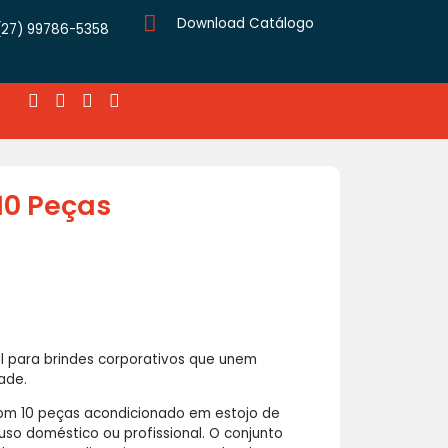
Download Catálogo
(27) 99786-5358
10 Peças
al para brindes corporativos que unem
ade.
om 10 peças acondicionado em estojo de
 uso doméstico ou profissional. O conjunto