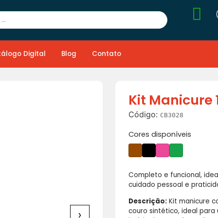
álogo Digital
Blog
Contato
Kit Manicure 
Código:
CB3028
Cores disponíveis
Completo e funcional, ide
cuidado pessoal e praticid
Descrição:
Kit manicure c
couro sintético, ideal para
›