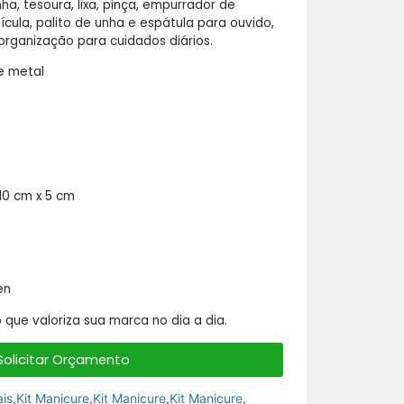
nha, tesoura, lixa, pinça, empurrador de
ícula, palito de unha e espátula para ouvido,
organização para cuidados diários.
e metal
10 cm x 5 cm
en
o que valoriza sua marca no dia a dia.
Solicitar Orçamento
is
,
Kit Manicure
,
Kit Manicure
,
Kit Manicure
,