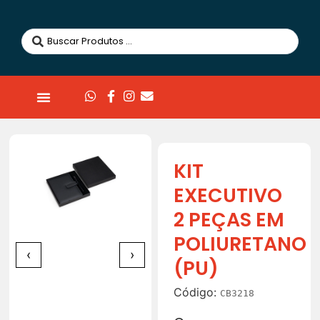
KIT
EXECUTIVO
2 PEÇAS EM
POLIURETANO
‹
›
(PU)
Código:
CB3218