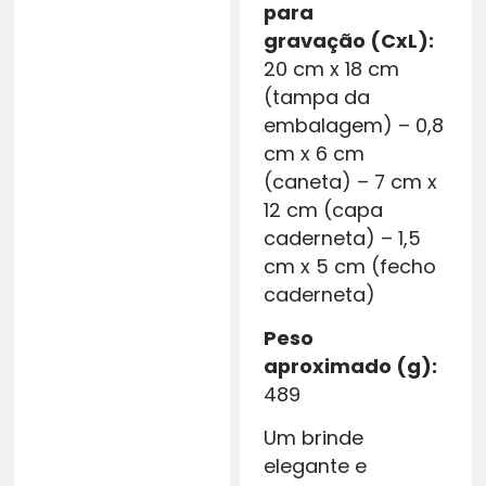
para
gravação
(CxL):
20 cm x 18 cm
(tampa da
embalagem) – 0,8
cm x 6 cm
(caneta) – 7 cm x
12 cm (capa
caderneta) – 1,5
cm x 5 cm (fecho
caderneta)
Peso
aproximado
(g):
489
Um brinde
elegante e