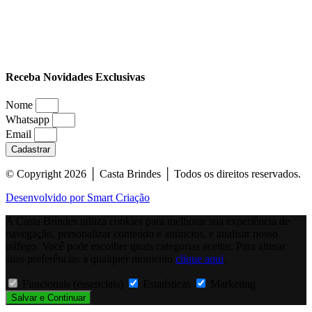
Receba Novidades Exclusivas
Nome
Whatsapp
Email
Cadastrar
© Copyright 2026 │ Casta Brindes │ Todos os direitos reservados.
Desenvolvido por Smart Criação
A Casta Brindes utiliza cookies para melhorar sua experiência de
navegação, personalizar conteúdo e anúncios, e analisar nosso
tráfego. Você pode escolher quais categorias aceitar. Para alterar
suas preferências a qualquer momento
clique aqui
.
Funcionais (essenciais)
Estatísticas
Marketing
Salvar e Continuar