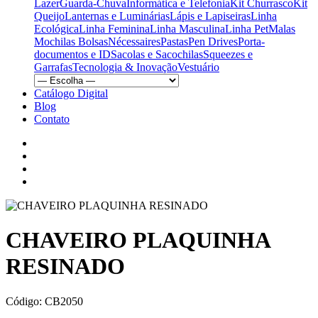
Lazer
Guarda-Chuva
Informática e Telefonia
Kit Churrasco
Kit
Queijo
Lanternas e Luminárias
Lápis e Lapiseiras
Linha
Ecológica
Linha Feminina
Linha Masculina
Linha Pet
Malas
Mochilas Bolsas
Nécessaires
Pastas
Pen Drives
Porta-
documentos e ID
Sacolas e Sacochilas
Squeezes e
Garrafas
Tecnologia & Inovação
Vestuário
Catálogo Digital
Blog
Contato
CHAVEIRO PLAQUINHA
RESINADO
Código:
CB2050