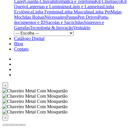
Lazer
Guarda-Chuva
Informática e Telefonia
Kit Churrasco
Kit
Queijo
Lanternas e Luminárias
Lápis e Lapiseiras
Linha
Ecológica
Linha Feminina
Linha Masculina
Linha Pet
Malas
Mochilas Bolsas
Nécessaires
Pastas
Pen Drives
Porta-
documentos e ID
Sacolas e Sacochilas
Squeezes e
Garrafas
Tecnologia & Inovação
Vestuário
Catálogo Digital
Blog
Contato
‹
›