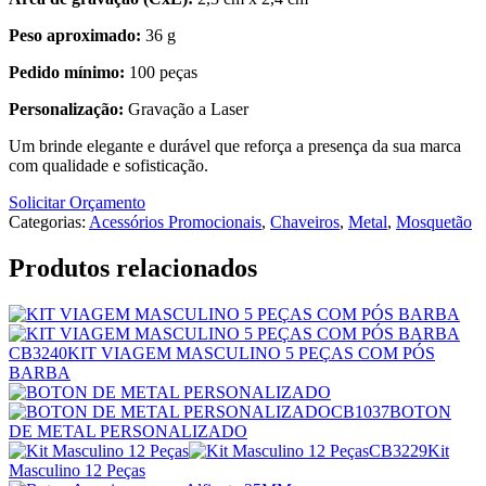
Peso aproximado:
36 g
Pedido mínimo:
100 peças
Personalização:
Gravação a Laser
Um brinde elegante e durável que reforça a presença da sua marca
com qualidade e sofisticação.
Solicitar Orçamento
Categorias:
Acessórios Promocionais
,
Chaveiros
,
Metal
,
Mosquetão
Produtos relacionados
CB3240
KIT VIAGEM MASCULINO 5 PEÇAS COM PÓS
BARBA
CB1037
BOTON
DE METAL PERSONALIZADO
CB3229
Kit
Masculino 12 Peças