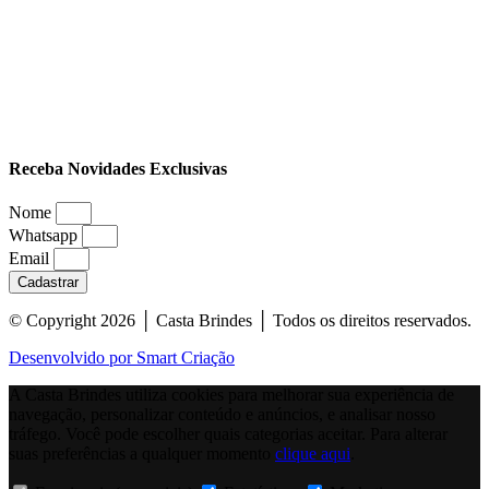
Receba Novidades Exclusivas
Nome
Whatsapp
Email
Cadastrar
© Copyright 2026 │ Casta Brindes │ Todos os direitos reservados.
Desenvolvido por Smart Criação
A Casta Brindes utiliza cookies para melhorar sua experiência de
navegação, personalizar conteúdo e anúncios, e analisar nosso
tráfego. Você pode escolher quais categorias aceitar. Para alterar
suas preferências a qualquer momento
clique aqui
.