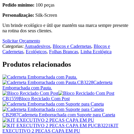
Pedido mínimo:
100 peças
Personalização:
Silk-Screen
Um brinde ecológico e útil que mantém sua marca sempre presente
na rotina dos seus clientes.
Solicitar Orçamento
Categorias:
Autoadesivos
,
Blocos e Cadernetas
,
Blocos e
Cadernetas
,
Ecológicos
,
Folhas Brancas
,
Linha Ecológica
Produtos relacionados
CB3228
Caderneta
Emborrachada com Pauta.
CB1559
Bloco Reciclado Com Post
CB2987
Caderneta Emborrachada com Suporte para Caneta
CB3221
KIT
EXECUTIVO 2 PEÇAS CAPA EM PU