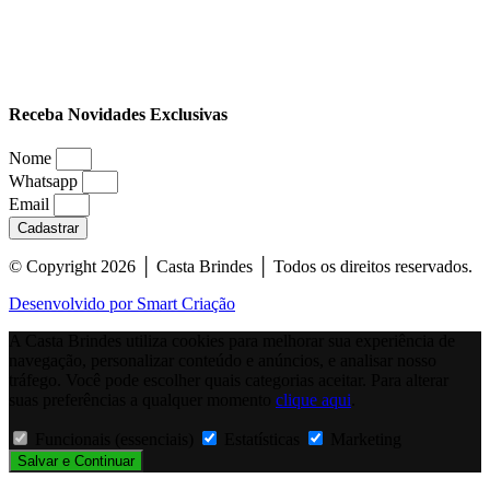
Receba Novidades Exclusivas
Nome
Whatsapp
Email
Cadastrar
© Copyright 2026 │ Casta Brindes │ Todos os direitos reservados.
Desenvolvido por Smart Criação
A Casta Brindes utiliza cookies para melhorar sua experiência de
navegação, personalizar conteúdo e anúncios, e analisar nosso
tráfego. Você pode escolher quais categorias aceitar. Para alterar
suas preferências a qualquer momento
clique aqui
.
Funcionais (essenciais)
Estatísticas
Marketing
Salvar e Continuar