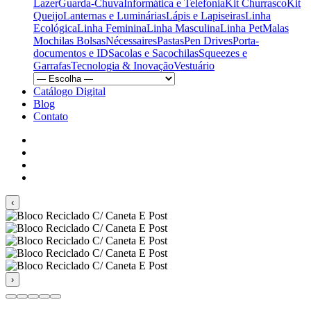
Lazer
Guarda-Chuva
Informática e Telefonia
Kit Churrasco
Kit
Queijo
Lanternas e Luminárias
Lápis e Lapiseiras
Linha
Ecológica
Linha Feminina
Linha Masculina
Linha Pet
Malas
Mochilas Bolsas
Nécessaires
Pastas
Pen Drives
Porta-
documentos e ID
Sacolas e Sacochilas
Squeezes e
Garrafas
Tecnologia & Inovação
Vestuário
Catálogo Digital
Blog
Contato
‹
›