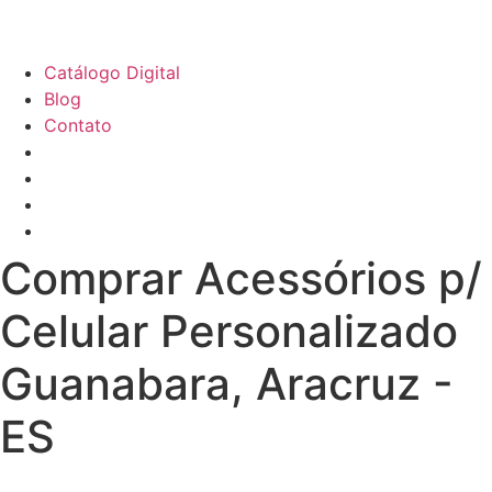
Porta-documentos e ID
Sacolas e Sacochilas
Squeezes e Garrafas
Tecnologia & Inovação
Vestuário
Catálogo Digital
Blog
Contato
Comprar Acessórios p/
Celular Personalizado
Guanabara, Aracruz -
ES