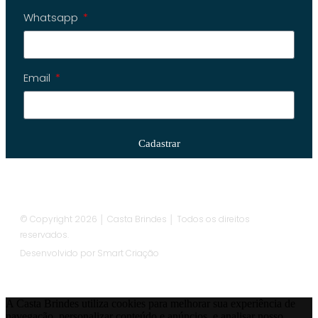
Whatsapp
Email
Cadastrar
© Copyright 2026 │ Casta Brindes │ Todos os direitos
reservados.
Desenvolvido por Smart Criação
A Casta Brindes utiliza cookies para melhorar sua experiência de
navegação, personalizar conteúdo e anúncios, e analisar nosso