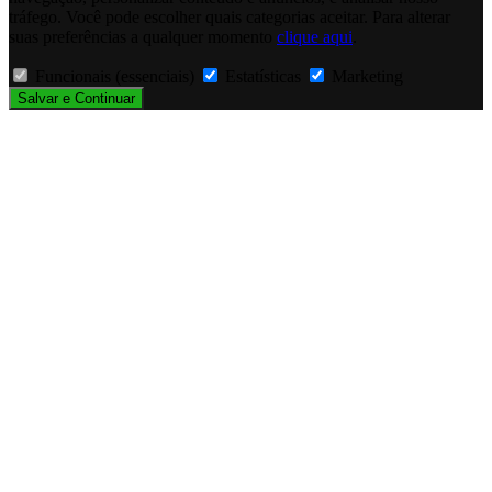
tráfego. Você pode escolher quais categorias aceitar. Para alterar
suas preferências a qualquer momento
clique aqui
.
Funcionais (essenciais)
Estatísticas
Marketing
Salvar e Continuar