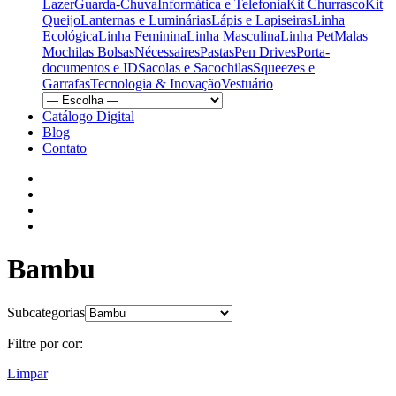
Lazer
Guarda-Chuva
Informática e Telefonia
Kit Churrasco
Kit
Queijo
Lanternas e Luminárias
Lápis e Lapiseiras
Linha
Ecológica
Linha Feminina
Linha Masculina
Linha Pet
Malas
Mochilas Bolsas
Nécessaires
Pastas
Pen Drives
Porta-
documentos e ID
Sacolas e Sacochilas
Squeezes e
Garrafas
Tecnologia & Inovação
Vestuário
Catálogo Digital
Blog
Contato
Bambu
Subcategorias
Filtre por cor:
Limpar