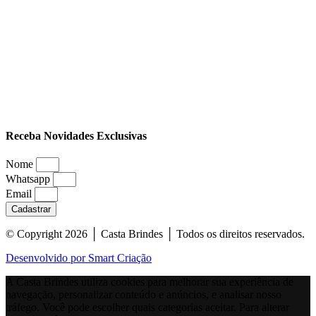
Receba Novidades Exclusivas
Nome
Whatsapp
Email
Cadastrar
© Copyright 2026 │ Casta Brindes │ Todos os direitos reservados.
Desenvolvido por Smart Criação
A Casta Brindes utiliza cookies para melhorar sua experiência de
navegação, personalizar conteúdo e anúncios, e analisar nosso
tráfego. Você pode escolher quais categorias aceitar. Para alterar