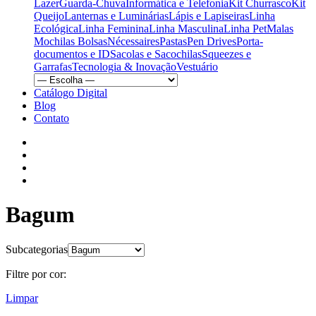
Lazer
Guarda-Chuva
Informática e Telefonia
Kit Churrasco
Kit
Queijo
Lanternas e Luminárias
Lápis e Lapiseiras
Linha
Ecológica
Linha Feminina
Linha Masculina
Linha Pet
Malas
Mochilas Bolsas
Nécessaires
Pastas
Pen Drives
Porta-
documentos e ID
Sacolas e Sacochilas
Squeezes e
Garrafas
Tecnologia & Inovação
Vestuário
Catálogo Digital
Blog
Contato
Bagum
Subcategorias
Filtre por cor:
Limpar