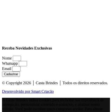
Receba Novidades Exclusivas
Nome
Whatsapp
Email
Cadastrar
© Copyright 2026 │ Casta Brindes │ Todos os direitos reservados.
Desenvolvido por Smart Criação
A Casta Brindes utiliza cookies para melhorar sua experiência de
navegação, personalizar conteúdo e anúncios, e analisar nosso
tráfego. Você pode escolher quais categorias aceitar. Para alterar